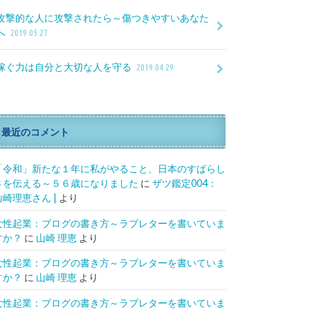
攻撃的な人に攻撃されたら～傷つきやすいあなた
へ
2019.05.27
稼ぐ力は自分と大切な人を守る
2019.04.29
最近のコメント
「令和」新たな１年に私がやること、日本のすばらし
さを伝える～５６歳になりました
に
ザツ鑑定004：
山崎理恵さん |
より
女性起業：ブログの書き方～ラブレターを書いていま
すか？
に
山崎 理恵
より
女性起業：ブログの書き方～ラブレターを書いていま
すか？
に
山崎 理恵
より
女性起業：ブログの書き方～ラブレターを書いていま