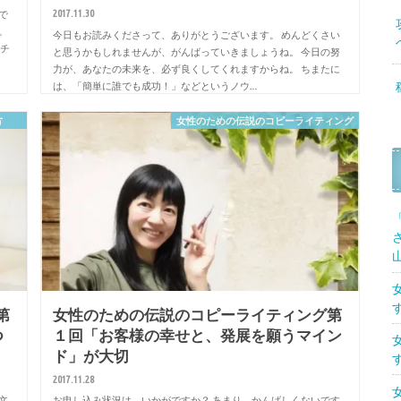
2017.11.30
で
。
今日もお読みくださって、ありがとうございます。 めんどくさい
ーチ
と思うかもしれませんが、がんばっていきましょうね。 今日の努
力が、あなたの未来を、必ず良くしてくれますからね。 ちまたに
は、「簡単に誰でも成功！」などというノウ…
方
女性のための伝説のコピーライティング
第
女性のための伝説のコピーライティング第
つ
１回「お客様の幸せと、発展を願うマイン
ド」が大切
2017.11.28
文
お申し込み状況は、いかがですか？ あまり、かんばしくないです