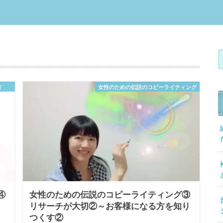
方
女性のための伝説のコピーライティング
④
女性のための伝説のコピーライティング③
リサーチが大切②～お客様になる方を知り
つくす②