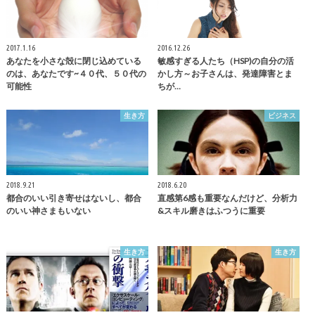
2017.1.16
2016.12.26
あなたを小さな殻に閉じ込めている
敏感すぎる人たち（HSP)の自分の活
のは、あなたです~４０代、５０代の
かし方～お子さんは、発達障害とま
可能性
ちが…
生き方
ビジネス
2018.9.21
2018.6.20
都合のいい引き寄せはないし、都合
直感第6感も重要なんだけど、分析力
のいい神さまもいない
&スキル磨きはふつうに重要
生き方
生き方