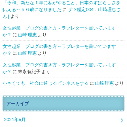
「令和」新たな１年に私がやること、日本のすばらしさを
伝える～５６歳になりました
に
ザツ鑑定004：山崎理恵さ
ん |
より
女性起業：ブログの書き方～ラブレターを書いています
か？
に
山崎 理恵
より
女性起業：ブログの書き方～ラブレターを書いています
か？
に
山崎 理恵
より
女性起業：ブログの書き方～ラブレターを書いています
か？
に
末永有紀子
より
小さくても、社会に通じるビジネスをする
に
山崎 理恵
より
アーカイブ
2021年6月