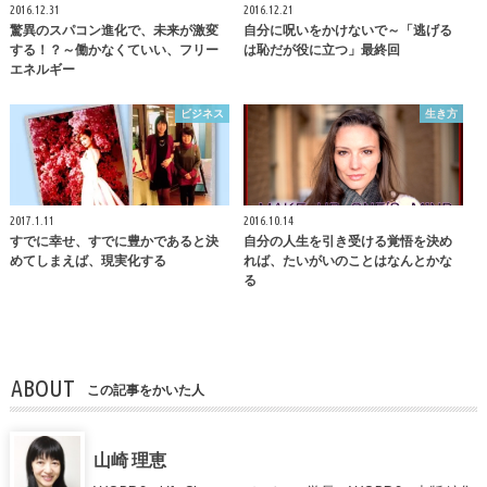
2016.12.31
2016.12.21
驚異のスパコン進化で、未来が激変
自分に呪いをかけないで～「逃げる
する！？～働かなくていい、フリー
は恥だが役に立つ」最終回
エネルギー
ビジネス
生き方
2017.1.11
2016.10.14
すでに幸せ、すでに豊かであると決
自分の人生を引き受ける覚悟を決め
めてしまえば、現実化する
れば、たいがいのことはなんとかな
る
ABOUT
この記事をかいた人
山崎 理恵