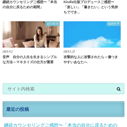
継続カウンセリングご感想〜「本当
Kindle出版プロデュースご感想〜
の自分に戻るための期間」
「楽しい」「書きたい」という気持
ちででき…
ビジネス
心のケア
2019.9.2
2019.5.27
音声 自分の人生を生きるシンプル
攻撃的な人に攻撃されたら～傷つき
な方法～マネタイズの仕方が重要
やすいあなたへ
最近の投稿
継続カウンセリングご感想〜「本当の自分に戻るための