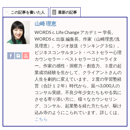
この記事を書いた人
最新の記事
山崎 理恵
WORDS c. Life Change アカデミー 学長。
WORDS c. 出版 編集長。作家（山崎理恵/浅
見理恵）。ラジオ放送（ランキング３位）。
ビジネスコンサルタント・ベストセラー心理
カウンセラー・ベストセラーコピーライタ
ー。作家の感性・洞察力・創造力、３度の起
業成功経験を生かして、クライアントさんの
人生を劇的に変えています。２度の学習塾経
営（合計１２年）時代から、延べ3,000人の
コンサル実績。不良少年少女たちもやる気に
させる寄り添い方に、様々なカウンセリン
グ、コンサル、起業塾を経た方たちが、駆け
込み寺のようにこられています。詳しくは、
こちら