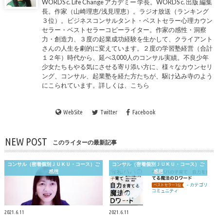
WORDS c. Life Change アカデミー 学長。WORDS c. 出版 編集
長。作家（山崎理恵/浅見理恵）。ラジオ放送（ランキング
３位）。ビジネスコンサルタント・ベストセラー心理カウン
セラー・ベストセラーコピーライター。作家の感性・洞察
力・創造力、３度の起業成功経験を生かして、クライアント
さんの人生を劇的に変えています。２度の学習塾経営（合計
１２年）時代から、延べ3,000人のコンサル実績。不良少年
少女たちもやる気にさせる寄り添い方に、様々なカウンセリ
ング、コンサル、起業塾を経た方たちが、駆け込み寺のよう
にこられています。詳しくは、
こちら
WebSite
Twitter
Facebook
NEW POST
このライターの最新記事
コンサル（密着個別ＪＵＫＵ・コース）ご
コンサル（密着個別ＪＵＫＵ・コース）ご
感想
感想
2021.6.11
2021.6.11