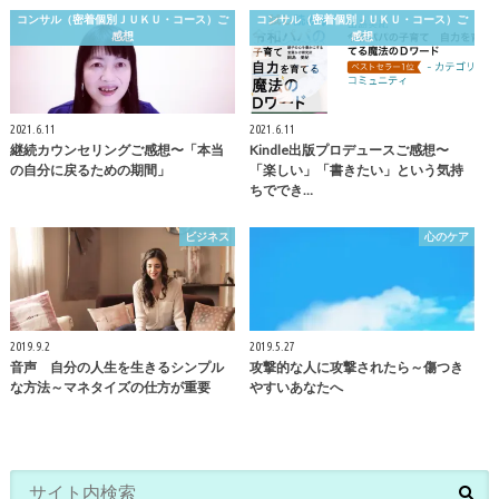
コンサル（密着個別ＪＵＫＵ・コース）ご
コンサル（密着個別ＪＵＫＵ・コース）ご
感想
感想
2021.6.11
2021.6.11
継続カウンセリングご感想〜「本当
Kindle出版プロデュースご感想〜
の自分に戻るための期間」
「楽しい」「書きたい」という気持
ちででき…
ビジネス
心のケア
2019.9.2
2019.5.27
音声 自分の人生を生きるシンプル
攻撃的な人に攻撃されたら～傷つき
な方法～マネタイズの仕方が重要
やすいあなたへ