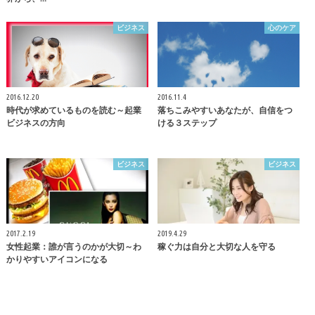
ビジネス
心のケア
2016.12.20
2016.11.4
時代が求めているものを読む～起業
落ちこみやすいあなたが、自信をつ
ビジネスの方向
ける３ステップ
ビジネス
ビジネス
2017.2.19
2019.4.29
女性起業：誰が言うのかが大切～わ
稼ぐ力は自分と大切な人を守る
かりやすいアイコンになる