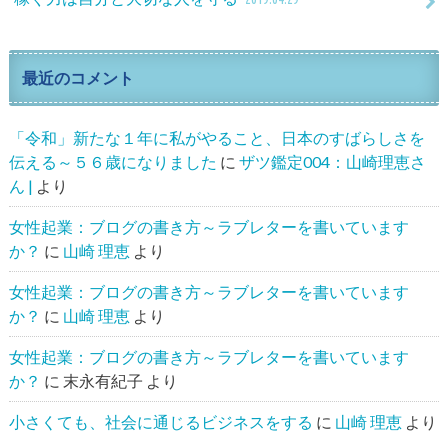
最近のコメント
「令和」新たな１年に私がやること、日本のすばらしさを
伝える～５６歳になりました
に
ザツ鑑定004：山崎理恵さ
ん |
より
女性起業：ブログの書き方～ラブレターを書いています
か？
に
山崎 理恵
より
女性起業：ブログの書き方～ラブレターを書いています
か？
に
山崎 理恵
より
女性起業：ブログの書き方～ラブレターを書いています
か？
に
末永有紀子
より
小さくても、社会に通じるビジネスをする
に
山崎 理恵
より