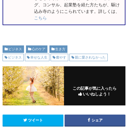
グ、コンサル、起業塾を経た方たちが、駆け
込み寺のようにこられています。詳しくは、
こちら
ビジネス
心のケア
生き方
ビジネス
幸せな人生
癒やす
親に愛されなかった
この記事が気に入ったら
いいねしよう！
ツイート
シェア