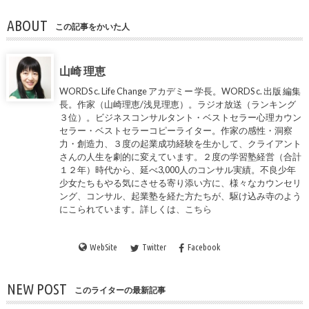
ABOUT
この記事をかいた人
山崎 理恵
WORDS c. Life Change アカデミー 学長。WORDS c. 出版 編集
長。作家（山崎理恵/浅見理恵）。ラジオ放送（ランキング
３位）。ビジネスコンサルタント・ベストセラー心理カウン
セラー・ベストセラーコピーライター。作家の感性・洞察
力・創造力、３度の起業成功経験を生かして、クライアント
さんの人生を劇的に変えています。２度の学習塾経営（合計
１２年）時代から、延べ3,000人のコンサル実績。不良少年
少女たちもやる気にさせる寄り添い方に、様々なカウンセリ
ング、コンサル、起業塾を経た方たちが、駆け込み寺のよう
にこられています。詳しくは、
こちら
WebSite
Twitter
Facebook
NEW POST
このライターの最新記事