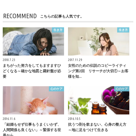
RECOMMEND
こちらの記事も人気です。
生き方
生き方
2018.7.23
2017.11.29
まちがった努力をしてもますますひ
女性のための伝説のコピーライティ
どくなる～確かな地図と羅針盤が必
ング第2回 リサーチが大切①～お客
要
様を知…
心のケア
心のケア
2016.11.6
2016.10.5
「結婚もせず仕事もうまくいかず、
抗うつ剤を飲まない、心身の整え方
人間関係も良くない」～緊張する世
～地に足をつけて生きる
界から、…