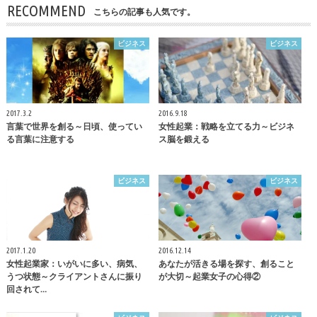
RECOMMEND
こちらの記事も人気です。
ビジネス
ビジネス
2017.3.2
2016.9.18
言葉で世界を創る～日頃、使ってい
女性起業：戦略を立てる力～ビジネ
る言葉に注意する
ス脳を鍛える
ビジネス
ビジネス
2017.1.20
2016.12.14
女性起業家：いがいに多い、病気、
あなたが活きる場を探す、創ること
うつ状態～クライアントさんに振り
が大切～起業女子の心得②
回されて…