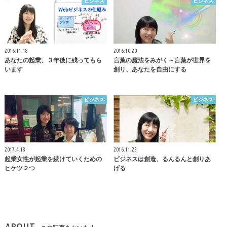
ビジネス
ビジネス
2016.11.18
2016.10.20
あなたの起業、３年後に残ってもら
言葉の魔法をみがく～言葉が世界を
います
創り、あなたを自由にする
ビジネス
ビジネス
2017.4.18
2016.11.23
起業女性が起業を続けていくための
ビジネスは創造、るんるんと創りあ
ヒケツ２つ
げる
ABOUT