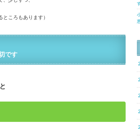
るところもあります）
切です
と