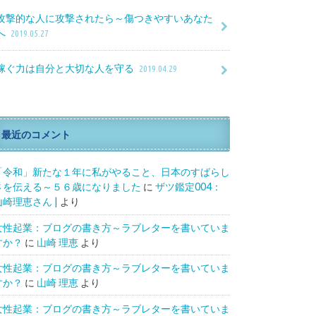
攻撃的な人に攻撃されたら～傷つきやすいあなた
へ
2019.05.27
稼ぐ力は自分と大切な人を守る
2019.04.29
最近のコメント
「令和」新たな１年に私がやること、日本のすばらし
さを伝える～５６歳になりました
に
ザツ鑑定004：
山崎理恵さん |
より
女性起業：ブログの書き方～ラブレターを書いていま
すか？
に
山崎 理恵
より
女性起業：ブログの書き方～ラブレターを書いていま
すか？
に
山崎 理恵
より
女性起業：ブログの書き方～ラブレターを書いていま