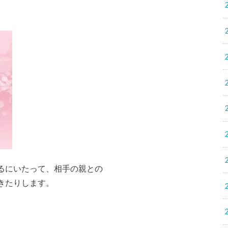
。
るにいたって、相手の親との
きたりします。
。