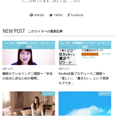
にこられています。詳しくは、
こちら
WebSite
Twitter
Facebook
NEW POST
このライターの最新記事
コンサル（密着個別ＪＵＫＵ・コース）ご
コンサル（密着個別ＪＵＫＵ・コース）ご
感想
感想
2021.6.11
2021.6.11
継続カウンセリングご感想〜「本当
Kindle出版プロデュースご感想〜
の自分に戻るための期間」
「楽しい」「書きたい」という気持
ちででき…
ビジネス
心のケア