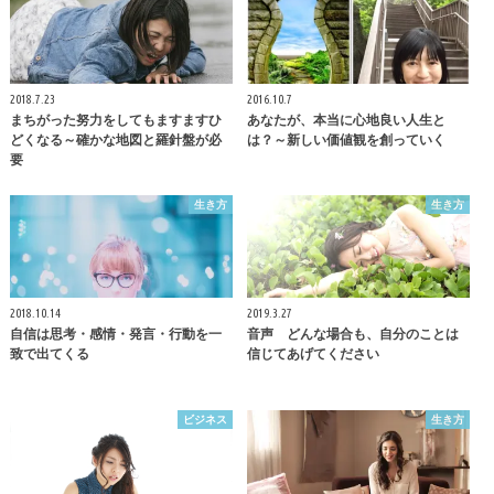
2018.7.23
2016.10.7
まちがった努力をしてもますますひ
あなたが、本当に心地良い人生と
どくなる～確かな地図と羅針盤が必
は？～新しい価値観を創っていく
要
生き方
生き方
2018.10.14
2019.3.27
自信は思考・感情・発言・行動を一
音声 どんな場合も、自分のことは
致で出てくる
信じてあげてください
ビジネス
生き方