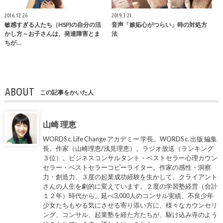
2016.12.26
2019.3.21
敏感すぎる人たち（HSP)の自分の活
音声「嫉妬心がつらい」時の対処方
かし方～お子さんは、発達障害とま
法
ちが…
ABOUT
この記事をかいた人
山崎 理恵
WORDS c. Life Change アカデミー 学長。WORDS c. 出版 編集
長。作家（山崎理恵/浅見理恵）。ラジオ放送（ランキング
３位）。ビジネスコンサルタント・ベストセラー心理カウン
セラー・ベストセラーコピーライター。作家の感性・洞察
力・創造力、３度の起業成功経験を生かして、クライアント
さんの人生を劇的に変えています。２度の学習塾経営（合計
１２年）時代から、延べ3,000人のコンサル実績。不良少年
少女たちもやる気にさせる寄り添い方に、様々なカウンセリ
ング、コンサル、起業塾を経た方たちが、駆け込み寺のよう